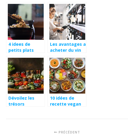
grillade à la
prendre en
chaleur directe
compte pour
une bonne
conservation de
son vin
4 idees de
Les avantages a
petits plats
acheter du vin
faciles a
et des
preparer a base
spiritueux dans
de riz
une boutique de
produits
regionaux et
caviste
Dévoilez les
10 idées de
trésors
recette vegan
culinaires de
facile et
votre épicerie
délicieuse à
asiatique en
essayer chez
ligne
vous
PRÉCÉDENT