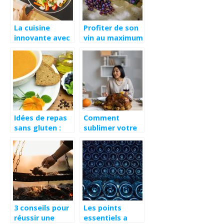
La cuisine
Profiter de son
innovante avec
vin au maximum
les plaques à
à tout moment
induction
Idées de repas
Comment
sans gluten :
sublimer votre
petit déjeuner,
repas de fête ?
déjeuner, dîner
3 conseils pour
Les points
réussir une
essentiels a