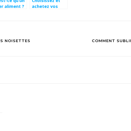
est-ce qu’un
Choisissez et
er aliment ?
achetez vos
noisettes
OS NOISETTES
COMMENT SUBLIM