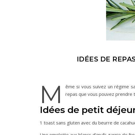
IDÉES DE REPA
M
ême si vous suivez un régime sa
repas que vous pouvez prendre t
Idées de petit déjeu
1 toast sans gluten avec du beurre de cacahuè
Une omelette aux blancs d’œufs garnie de fr