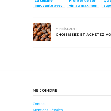
La cuisine
Profiter de son
Qu’
innovante avec
vin au maximum
sup
les plaques à
à tout moment
induction
PRÉCÉDENT
CHOISISSEZ ET ACHETEZ V
ME JOINDRE
Contact
Mentions Légales