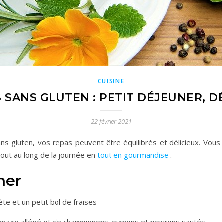
CUISINE
S SANS GLUTEN : PETIT DÉJEUNER, D
22 février 2021
ns gluten, vos repas peuvent être équilibrés et délicieux. Vo
out au long de la journée en
tout en gourmandise
.
ner
te et un petit bol de fraises
omage allégé et de champignons, oignons et poivrons sautés.