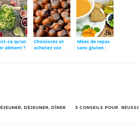
est-ce qu’un
Choisissez et
Idées de repas
er aliment ?
achetez vos
sans gluten :
noisettes
petit déjeuner,
déjeuner, dîner
DÉJEUNER, DÉJEUNER, DÎNER
3 CONSEILS POUR RÉUSSI