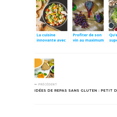
La cuisine
Profiter de son
Qu’
innovante avec
vin au maximum
sup
les plaques à
à tout moment
induction
PRÉCÉDENT
IDÉES DE REPAS SANS GLUTEN : PETIT 