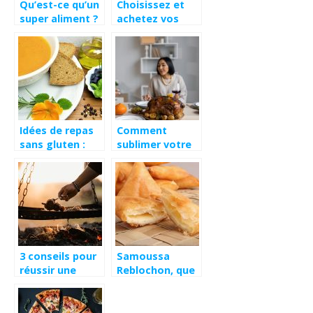
Qu’est-ce qu’un
Choisissez et
super aliment ?
achetez vos
noisettes
Idées de repas
Comment
sans gluten :
sublimer votre
petit déjeuner,
repas de fête ?
déjeuner, dîner
3 conseils pour
Samoussa
réussir une
Reblochon, que
grillade à la
faut-il savoir ?
chaleur directe