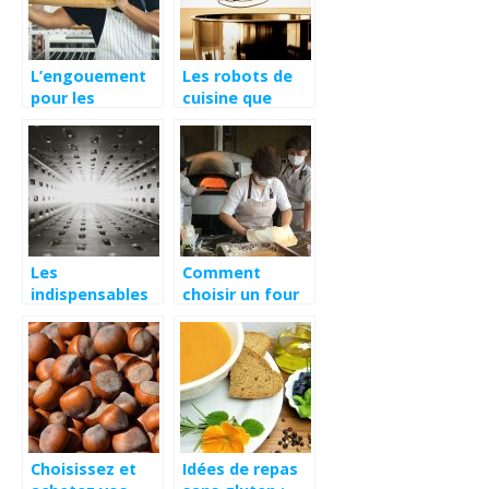
L’engouement
Les robots de
pour les
cuisine que
produits de
vous devez
panifiaction
absolument
acheter
Les
Comment
indispensables
choisir un four
de la cuisine
pour les
pour les
professionnels
paresseux
du CHR ?
Choisissez et
Idées de repas