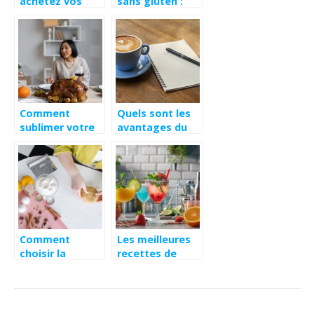
achetez vos
sans gluten :
noisettes
petit déjeuner,
déjeuner, dîner
Comment
Quels sont les
sublimer votre
avantages du
repas de fête ?
cafe biologique
?
Comment
Les meilleures
choisir la
recettes de
meilleure farine
cocktails pour
pour toutes vos
impressionner
préparations
vos invités
culinaires