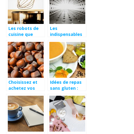
Les robots de
Les
cuisine que
indispensables
vous devez
de la cuisine
absolument
pour les
acheter
paresseux
Choisissez et
Idées de repas
achetez vos
sans gluten :
noisettes
petit déjeuner,
déjeuner, dîner