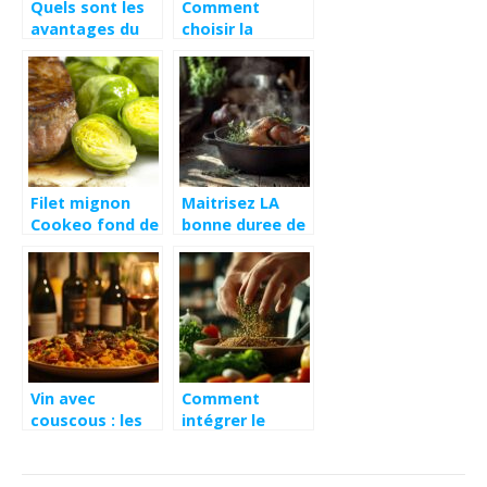
Quels sont les
Comment
avantages du
choisir la
cafe biologique
meilleure farine
?
pour toutes vos
préparations
culinaires
Filet mignon
Maitrisez LA
Cookeo fond de
bonne duree de
veau : La
cuisson du
recette
canard en
inratable
cocotte en
fonte :
differences
entre canard
mulard et pekin
Vin avec
Comment
couscous : les
intégrer le
meilleurs
fenugrec dans
accords des
les plats pour
vignobles
rehausser vos