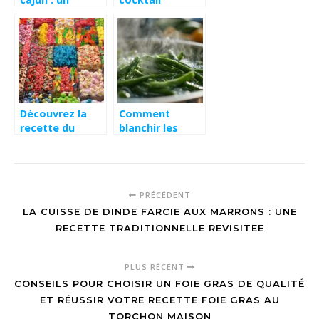
veritable feu
signature de
d’artifice de
votre bar : une
saveurs dans
boisson
votre cuisine
emblematique
pour se
demarquer
Découvrez la
Comment
recette du
blanchir les
cocktail bonbon
haricots verts
snickers pour
pour preserver
une soirée
leur couleur et
gourmande
leur croquant :
PRÉCÉDENT
le timing parfait
LA CUISSE DE DINDE FARCIE AUX MARRONS : UNE
RECETTE TRADITIONNELLE REVISITEE
PLUS RÉCENT
CONSEILS POUR CHOISIR UN FOIE GRAS DE QUALITÉ
ET RÉUSSIR VOTRE RECETTE FOIE GRAS AU
TORCHON MAISON