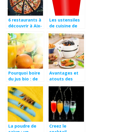
6 restaurants à
Les ustensiles
découvrir à Aix-
de cuisine de
en-Provence
SML FOOD
PLASTIC
Pourquoi boire
Avantages et
du jus bio : de
atouts des
multiples
differentes
avantages
friteuses Seb.
La poudre de
Creez le
cajun : un
cocktail