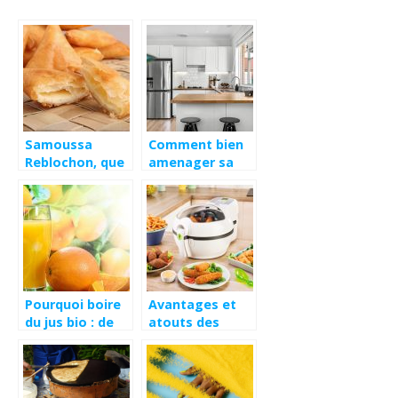
Samoussa
Comment bien
Reblochon, que
amenager sa
faut-il savoir ?
cuisine ?
Pourquoi boire
Avantages et
du jus bio : de
atouts des
multiples
differentes
avantages
friteuses Seb.