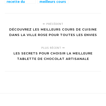
recette du
meilleurs cours
cocktail bonbon
de cuisine dans
snickers pour
la ville rose
une soirée
pour toutes les
gourmande
envies
PRÉCÉDENT
DÉCOUVREZ LES MEILLEURS COURS DE CUISINE
DANS LA VILLE ROSE POUR TOUTES LES ENVIES
PLUS RÉCENT
LES SECRETS POUR CHOISIR LA MEILLEURE
TABLETTE DE CHOCOLAT ARTISANALE