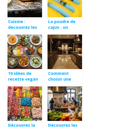
Cuisine :
La poudre de
decouvrez les
cajun : un
specialites
veritable feu
culinaires
d’artifice de
bretonnes
saveurs dans
votre cuisine
10 idées de
Comment
recette vegan
choisir une
facile et
cuisine haut de
délicieuse à
gamme sur
essayer chez
mesure pour
vous
votre maison
Découvrez la
Découvrez les