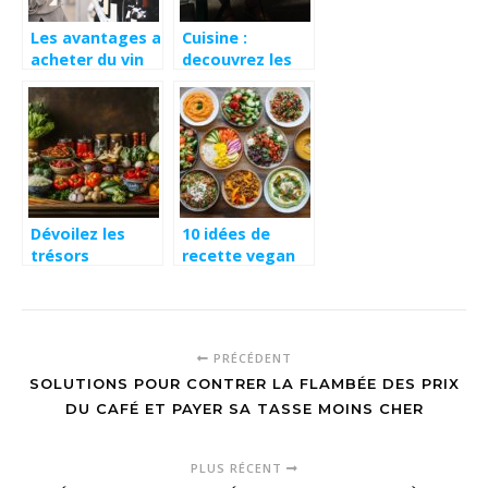
Les avantages a
Cuisine :
acheter du vin
decouvrez les
et des
specialites
spiritueux dans
culinaires
une boutique de
bretonnes
produits
regionaux et
caviste
Dévoilez les
10 idées de
trésors
recette vegan
culinaires de
facile et
votre épicerie
délicieuse à
asiatique en
essayer chez
ligne
vous
PRÉCÉDENT
SOLUTIONS POUR CONTRER LA FLAMBÉE DES PRIX
DU CAFÉ ET PAYER SA TASSE MOINS CHER
PLUS RÉCENT