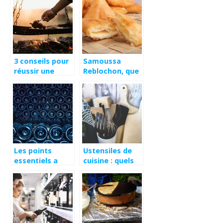
jus!
3 conseils pour
Samoussa
réussir une
Reblochon, que
grillade à la
faut-il savoir ?
chaleur directe
Les points
Ustensiles de
essentiels a
cuisine : quels
prendre en
sont les
compte pour
materiaux les
une bonne
plus surs ?
conservation de
son vin