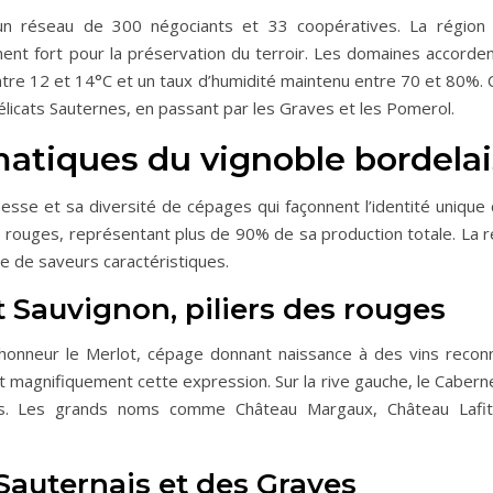
 un réseau de 300 négociants et 33 coopératives. La région me
t fort pour la préservation du terroir. Les domaines accordent 
re 12 et 14°C et un taux d’humidité maintenu entre 70 et 80%. C
élicats Sauternes, en passant par les Graves et les Pomerol.
tiques du vignoble bordelai
hesse et sa diversité de cépages qui façonnent l’identité unique 
s rouges, représentant plus de 90% de sa production totale. La 
ue de saveurs caractéristiques.
t Sauvignon, piliers des rouges
l’honneur le Merlot, cépage donnant naissance à des vins recon
ent magnifiquement cette expression. Sur la rive gauche, le Cabern
es. Les grands noms comme Château Margaux, Château Lafite
Sauternais et des Graves