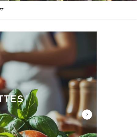
NT
UISINE
TTES
UNE
ECTE