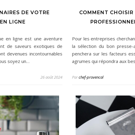
INAIRES DE VOTRE
COMMENT CHOISIR 
 EN LIGNE
PROFESSIONNE
que en ligne est une aventure
Pour les entreprises cherchant
nant de saveurs exotiques de
la sélection du bon presse-
sont devenues incontournables
penchera sur les facteurs ess
vous soyez un…
agrumes qui répondra aux be
26 août 2024
Par
chef-provencal