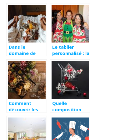
santé !
vos aliments
sont à l’abri
Dans le
Le tablier
domaine de
personnalisé : la
l’hôtellerie,
bonne idée
qu’est-il
cadeau
important de
proposer
comme service
?
Comment
Quelle
découvrir les
composition
meilleurs
idéale pour un
restaurants de
panier garni
sa région ?
Noël ?