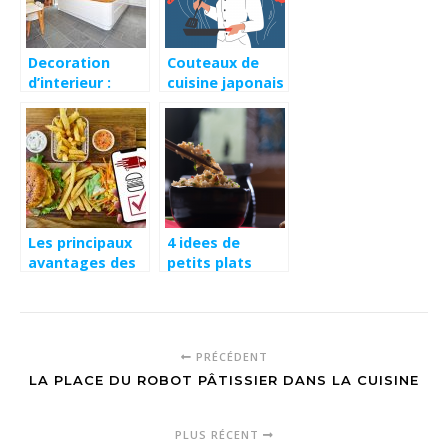
Decoration
Couteaux de
d’interieur :
cuisine japonais
simplifier pour
: les couteaux
un rendu sobre
preferes des
et moderne
grands chefs,
mais pourquoi ?
Les principaux
4 idees de
avantages des
petits plats
services a
faciles a
emporter
preparer a base
de riz
PRÉCÉDENT
LA PLACE DU ROBOT PÂTISSIER DANS LA CUISINE
PLUS RÉCENT