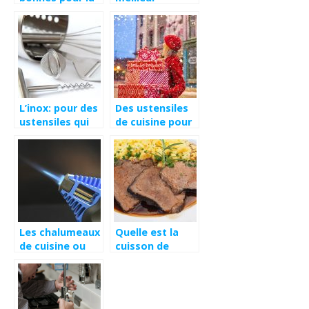
santé !
extracteur de
jus!
L’inox: pour des
Des ustensiles
ustensiles qui
de cuisine pour
durent
un cadeau de
longtemps
Noel
Les chalumeaux
Quelle est la
de cuisine ou
cuisson de
comment dorer
viande la plus
les plats plus
dangereuse
vite
pour l’Homme?