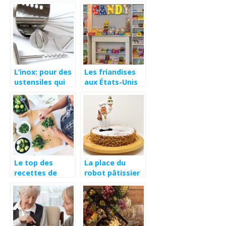
réveil
de la nature
L’inox: pour des
Les friandises
ustensiles qui
aux États-Unis
durent
longtemps
Le top des
La place du
recettes de
robot pâtissier
l’été
dans la cuisine