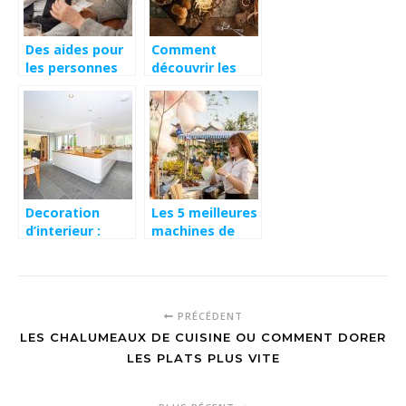
Des aides pour
Comment
les personnes
découvrir les
dans le besoin
meilleurs
restaurants de
sa région ?
Decoration
Les 5 meilleures
d’interieur :
machines de
simplifier pour
barbe a papa
un rendu sobre
et moderne
PRÉCÉDENT
LES CHALUMEAUX DE CUISINE OU COMMENT DORER
LES PLATS PLUS VITE