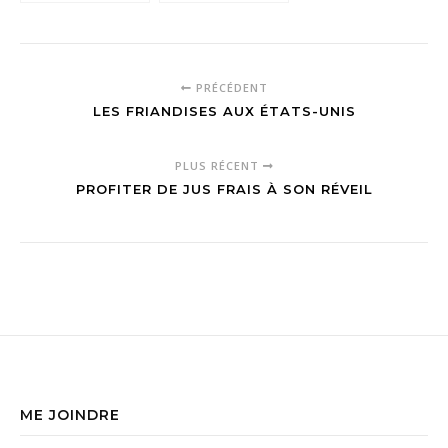
viande la plus
plus fragiles de
dangereuse
votre frigo ?
pour l’Homme?
PRÉCÉDENT
LES FRIANDISES AUX ÉTATS-UNIS
PLUS RÉCENT
PROFITER DE JUS FRAIS À SON RÉVEIL
ME JOINDRE