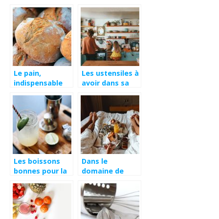
Le pain,
Les ustensiles à
indispensable
avoir dans sa
chez les
cuisine.
Français !
Les boissons
Dans le
bonnes pour la
domaine de
santé !
l’hôtellerie,
qu’est-il
important de
proposer