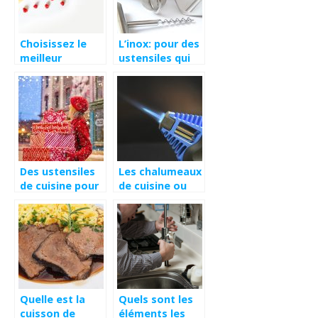
comme service
?
Choisissez le
L’inox: pour des
meilleur
ustensiles qui
extracteur de
durent
jus!
longtemps
Des ustensiles
Les chalumeaux
de cuisine pour
de cuisine ou
un cadeau de
comment dorer
Noel
les plats plus
vite
Quelle est la
Quels sont les
cuisson de
éléments les