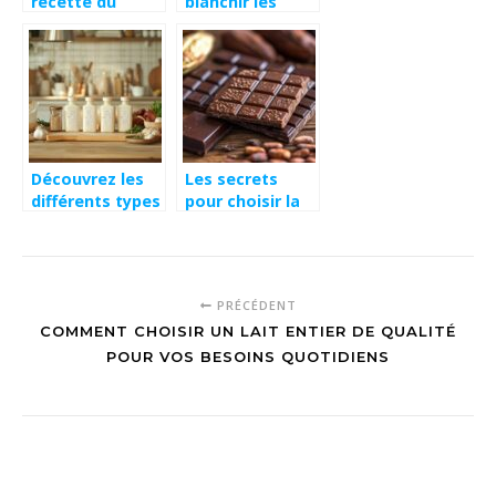
recette du
blanchir les
cocktail bonbon
haricots verts
snickers pour
pour preserver
une soirée
leur couleur et
gourmande
leur croquant :
le timing parfait
Découvrez les
Les secrets
différents types
pour choisir la
de crème liquide
meilleure
UHT pour vos
tablette de
recettes
chocolat
artisanale
PRÉCÉDENT
COMMENT CHOISIR UN LAIT ENTIER DE QUALITÉ
POUR VOS BESOINS QUOTIDIENS