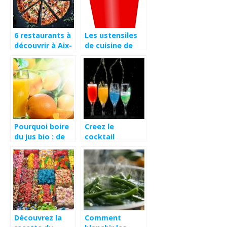
6 restaurants à
Les ustensiles
découvrir à Aix-
de cuisine de
en-Provence
SML FOOD
PLASTIC
Pourquoi boire
Creez le
du jus bio : de
cocktail
multiples
signature de
avantages
votre bar : une
boisson
emblematique
pour se
demarquer
Découvrez la
Comment