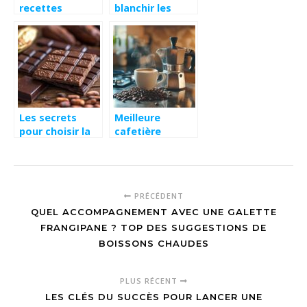
recettes
blanchir les
rapides pour
haricots verts
une
pour preserver
alimentation
leur couleur et
saine et
leur croquant :
équilibrée
le timing parfait
Les secrets
Meilleure
pour choisir la
cafetière
meilleure
italienne : notre
tablette de
sélection 2025
chocolat
avec
artisanale
comparatif
PRÉCÉDENT
détaillé et
QUEL ACCOMPAGNEMENT AVEC UNE GALETTE
retours
d’expérience
FRANGIPANE ? TOP DES SUGGESTIONS DE
BOISSONS CHAUDES
PLUS RÉCENT
LES CLÉS DU SUCCÈS POUR LANCER UNE